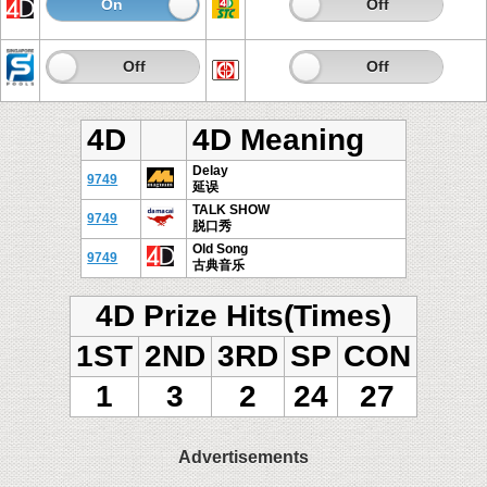
On
Off
On
Off
On
Off
On
Off
4D
4D Meaning
Delay
9749
延误
TALK SHOW
9749
脱口秀
Old Song
9749
古典音乐
4D Prize Hits(Times)
1ST
2ND
3RD
SP
CON
1
3
2
24
27
Advertisements