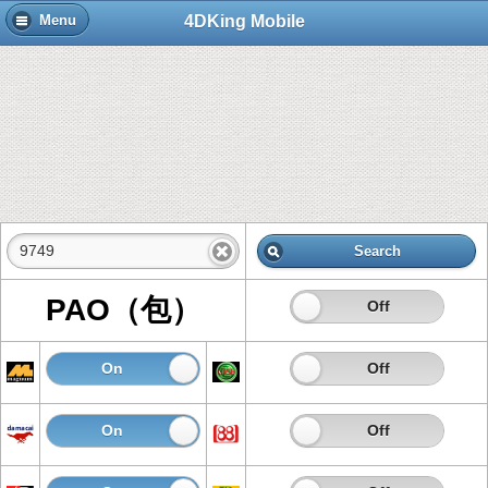
4DKing Mobile
Menu
Search
PAO（包）
On
Off
On
Off
On
Off
On
Off
On
Off