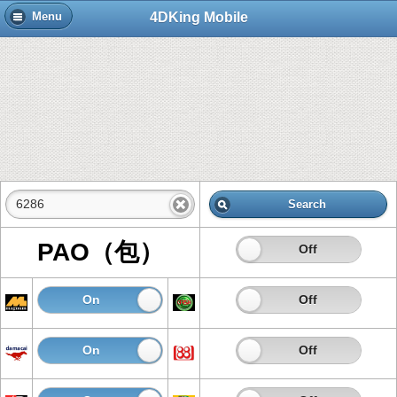
4DKing Mobile
Menu
Search
PAO（包）
On
Off
On
Off
On
Off
On
Off
On
Off