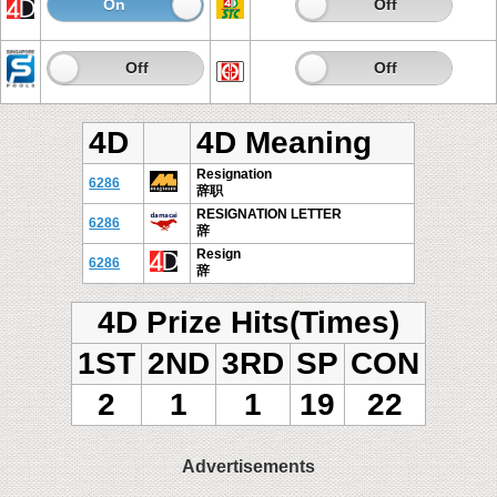
On
Off
On
Off
On
Off
On
Off
4D
4D Meaning
Resignation
6286
辞职
RESIGNATION LETTER
6286
辞
Resign
6286
辞
4D Prize Hits(Times)
1ST
2ND
3RD
SP
CON
2
1
1
19
22
Advertisements