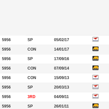
5956
SP
05/02/17
5956
CON
14/01/17
5956
SP
17/09/16
5956
CON
07/09/14
5956
CON
15/09/13
5956
SP
20/03/13
5956
3RD
04/09/11
5956
SP
26/01/11