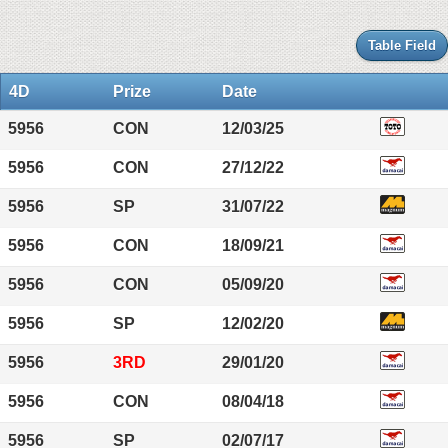
Table Field
4D
Prize
Date
5956
CON
12/03/25
5956
CON
27/12/22
5956
SP
31/07/22
5956
CON
18/09/21
5956
CON
05/09/20
5956
SP
12/02/20
5956
3RD
29/01/20
5956
CON
08/04/18
5956
SP
02/07/17