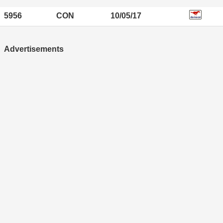
5956
CON
10/05/17
Advertisements