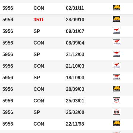
5956
CON
02/01/11
5956
3RD
28/09/10
5956
SP
09/01/07
5956
CON
08/09/04
5956
SP
31/12/03
5956
CON
21/10/03
5956
SP
18/10/03
5956
CON
28/09/03
5956
CON
25/03/01
5956
SP
25/03/00
5956
CON
22/11/98