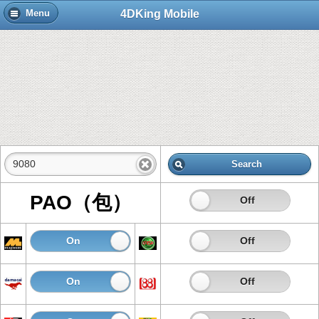
4DKing Mobile
Menu
Search
PAO（包）
On
Off
On
Off
On
Off
On
Off
On
Off