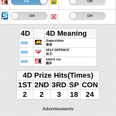
On
Off
On
Off
On
Off
On
Off
4D
4D Meaning
Superstition
9080
迷信
SELF DEFENCE
9080
自卫
sports car
9080
跑车
4D Prize Hits(Times)
1ST
2ND
3RD
SP
CON
2
2
3
18
24
Advertisements