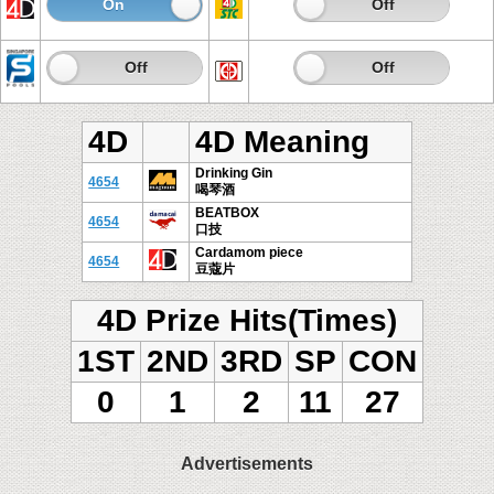
On
Off
On
Off
On
Off
On
Off
4D
4D Meaning
Drinking Gin
4654
喝琴酒
BEATBOX
4654
口技
Cardamom piece
4654
豆蔻片
4D Prize Hits(Times)
1ST
2ND
3RD
SP
CON
0
1
2
11
27
Advertisements