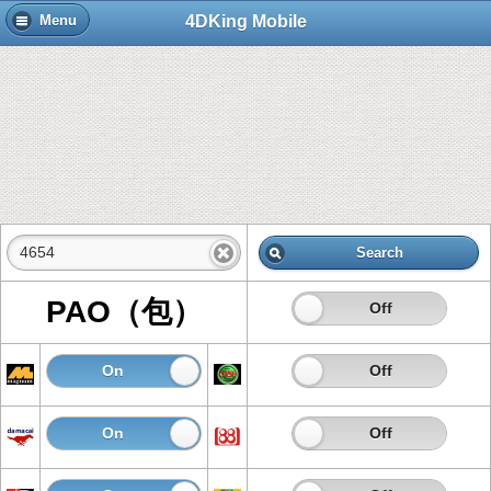
4DKing Mobile
Menu
Search
PAO（包）
On
Off
On
Off
On
Off
On
Off
On
Off