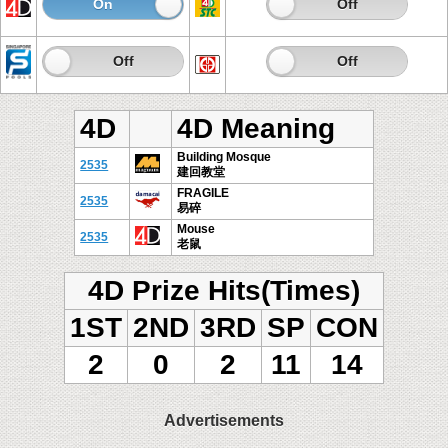
On
Off
On
Off
On
Off
On
Off
4D
4D Meaning
Building Mosque
2535
建回教堂
FRAGILE
2535
易碎
Mouse
2535
老鼠
4D Prize Hits(Times)
1ST
2ND
3RD
SP
CON
2
0
2
11
14
Advertisements