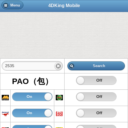
4DKing Mobile
Menu
Search
PAO（包）
On
Off
On
Off
On
Off
On
Off
On
Off